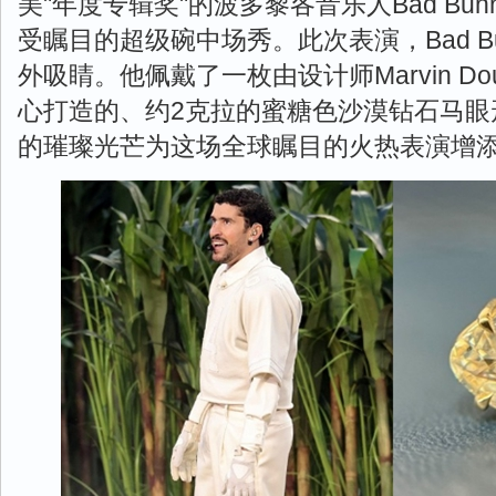
美"年度专辑奖"的波多黎各音乐人Bad Bu
受瞩目的超级碗中场秀。此次表演，Bad B
外吸睛。他佩戴了一枚由设计师Marvin Do
心打造的、约2克拉的蜜糖色沙漠钻石马眼
的璀璨光芒为这场全球瞩目的火热表演增